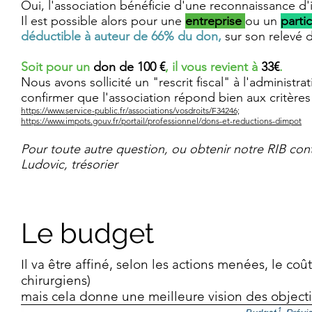
Oui, l'association bénéficie d'une reconnaissance d'in
Il est possible alors pour une
entreprise
ou un
partic
déductible à auteur de 66% du don,
sur son relevé d
Soit pour un
don de
100 €
, il vous revient à
33€
.
Nous avons sollicité un "rescrit fiscal" à l'administra
confirmer que l'association répond bien aux critères d
https://www.service-public.fr/associations/vosdroits/F34246;
https://www.impots.gouv.fr/portail/professionnel/dons-et-reductions-dimpot
Pour toute autre question, ou obtenir notre RIB con
Ludovic, trésorier
Le budget
Il va être affiné, selon les actions menées, le coû
chirurgiens)
mais cela donne une meilleure vision des objectif