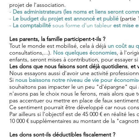
projet de l'association.
-
Des administrateurs (les noms et liens seront com
-
Le budget du projet est annoncé et publié
(partie
-
La comptabilité
sous forme d'un tableur
est mise e
Les parents, la famille participent-t-ils ?
Tout le monde est mobilisé, cela à déjà
un coût au q
consultations,...).
Nos quelques économies
, à l'ori
enfants, seront mises à contribution, pour essayer
Les dons que nous faisons sont déjà quotidiens
,
et 
Nous essayons aussi d'avoir une activité profession
Si
nous baissons notre niveau de vie pour économi
souhaitons pas impacter le un peu "d'épargne" qui a
n'avons pas le choix nous le ferons, mais alors que 
pas accentuer ou mettre en place de faux sentiments 
Ce sentiment pourrait être développé car nous con
Par ailleurs si l'objectif est de 45 000 € en réalité le
10 000 € supplémentaires au montant de la "cagnott
Les dons sont-ils déductibles fiscalement ?