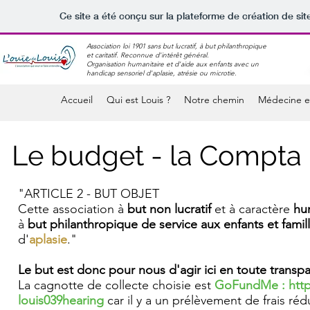
Ce site a été conçu sur la plateforme de création de sit
Association loi 1901 sans but lucratif, à but philanthropique
et caritatif. Reconnue d'intérêt général.
Organisation humanitaire et d'aide aux enfants avec un
handicap sensoriel d'aplasie, atrésie ou microtie.
Accueil
Qui est Louis ?
Notre chemin
Médecine e
Le budget - la Compta
"ARTICLE 2 - BUT OBJET
Cette association à
but non lucratif
et à caractère
hu
à
but philanthropique de service aux enfants et fami
d'
aplasie
."
Le but est donc pour nous d'agir ici en toute transp
La cagnotte de collecte choisie est
GoFundMe :
htt
louis039hearing
car il y a un prélèvement de frais ré